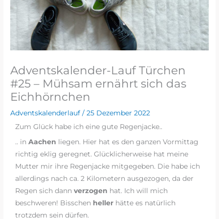
Adventskalender-Lauf Türchen
#25 – Mühsam ernährt sich das
Eichhörnchen
Adventskalenderlauf
/
25 Dezember 2022
Zum Glück habe ich eine gute Regenjacke..
.. in
Aachen
liegen. Hier hat es den ganzen Vormittag
richtig eklig geregnet. Glücklicherweise hat meine
Mutter mir ihre Regenjacke mitgegeben. Die habe ich
allerdings nach ca. 2 Kilometern ausgezogen, da der
Regen sich dann
verzogen
hat. Ich will mich
beschweren! Bisschen
heller
hätte es natürlich
trotzdem sein dürfen.