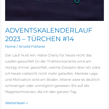
ADVENTSKALENDERLAUF
2023 – TÜRCHEN #14
Home
/
Arnold Fütterer
Der Lauf 14,45 km. Hätte Charly für heute nicht das
Laufen gewürfelt (in der Triathlonvariante wird am
Vortag immer gewürfelt, welche Disziplin dran ist) wäre
ich heute vielleicht nicht mehr gelaufen. Mentale Lage
und Motivation sind am Boden. Alleine wäre es deutlich
schwieriger oder unmöglich gewesen. Bis auf die
Magenschmerzen, die ich den ganzen Tag
Weiterlesen »