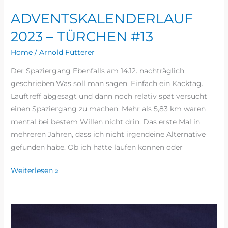
ADVENTSKALENDERLAUF
2023 – TÜRCHEN #13
Home
/
Arnold Fütterer
Der Spaziergang Ebenfalls am 14.12. nachträglich
geschrieben.Was soll man sagen. Einfach ein Kacktag.
Lauftreff abgesagt und dann noch relativ spät versucht
einen Spaziergang zu machen. Mehr als 5,83 km waren
mental bei bestem Willen nicht drin. Das erste Mal in
mehreren Jahren, dass ich nicht irgendeine Alternative
gefunden habe. Ob ich hätte laufen können oder
Weiterlesen »
ADVENTSKALENDERLAUF
2023