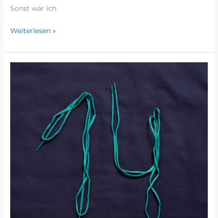
Sonst wär ich
Weiterlesen »
ADVENTSKALENDERLAUF
2023
–
TÜRCHEN
#14