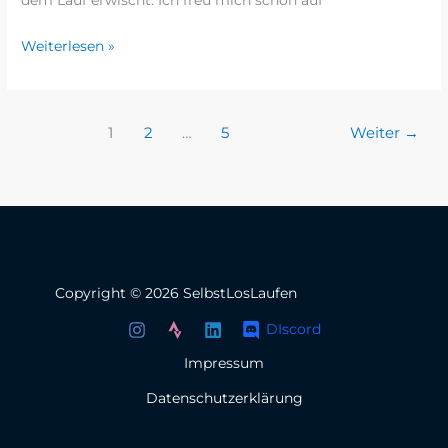
dem Lauf erwischt. Ich freu mich schon auf
Weiterlesen »
1
2
…
5
Weiter
→
Copyright © 2026 SelbstLosLaufen
DIscord
Impressum
Datenschutzerklärung