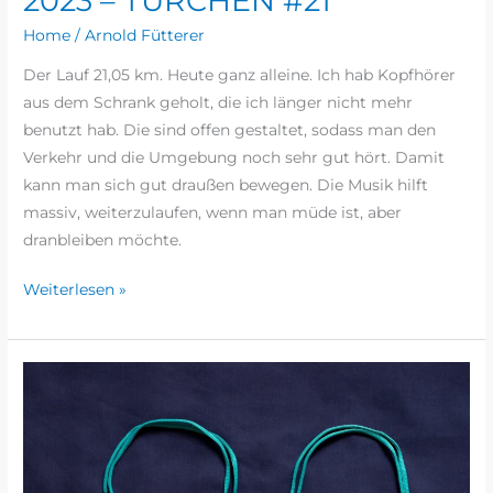
2023 – TÜRCHEN #21
Home
/
Arnold Fütterer
Der Lauf 21,05 km. Heute ganz alleine. Ich hab Kopfhörer
aus dem Schrank geholt, die ich länger nicht mehr
benutzt hab. Die sind offen gestaltet, sodass man den
Verkehr und die Umgebung noch sehr gut hört. Damit
kann man sich gut draußen bewegen. Die Musik hilft
massiv, weiterzulaufen, wenn man müde ist, aber
dranbleiben möchte.
Weiterlesen »
ADVENTSKALENDERLAUF
2023
–
TÜRCHEN
#20