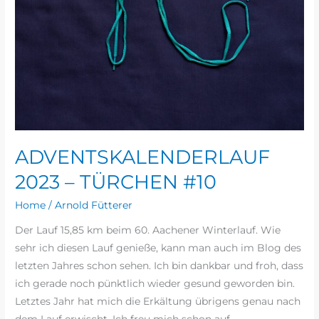
ADVENTSKALENDERLAUF
2023 – TÜRCHEN #10
Home
/
Arnold Fütterer
Der Lauf 15,85 km beim 60. Aachener Winterlauf. Wie
sehr ich diesen Lauf genieße, kann man auch im Blog des
letzten Jahres schon sehen. Ich bin dankbar und froh, dass
ich gerade noch pünktlich wieder gesund geworden bin.
Letztes Jahr hat mich die Erkältung übrigens genau nach