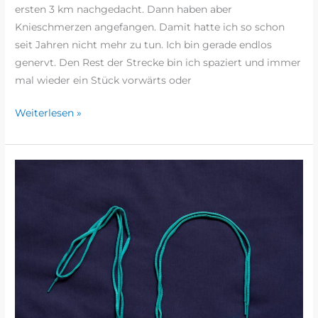
ersten 3 km nachgedacht. Dann haben aber
Knieschmerzen angefangen. Damit hatte ich so schon
seit Jahren nicht mehr zu tun. Ich bin gerade endlos
genervt. Den Rest der Strecke bin ich spaziert und immer
mal wieder ein Stück vorwärts oder
Weiterlesen »
ADVENTSKALENDERLAUF
2023
–
TÜRCHEN
#10