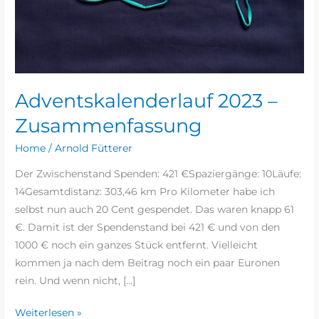
Adventskalenderlauf 2023 –
Zusammenfassung
Home
/
Arnold Fütterer
Der Zwischenstand Spenden: 421 €Spaziergänge: 10Läufe:
14Gesamtdistanz: 303,46 km Pro Kilometer habe ich
selbst nun auch 20 Cent gespendet. Das waren knapp 61
€. Damit ist der Spendenstand bei 421 € und von den
1000 € noch ein ganzes Stück entfernt. Vielleicht
kommen ja nach dem Beitrag noch ein paar Euronen
rein. Und wenn nicht, […]
Weiterlesen »