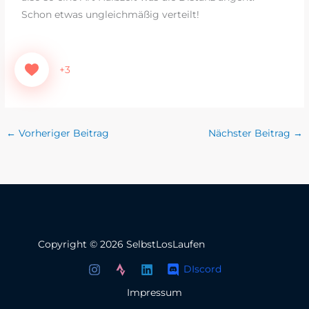
Schon etwas ungleichmäßig verteilt!
+3
←
Vorheriger Beitrag
Nächster Beitrag
→
Copyright © 2026 SelbstLosLaufen
DIscord
Impressum