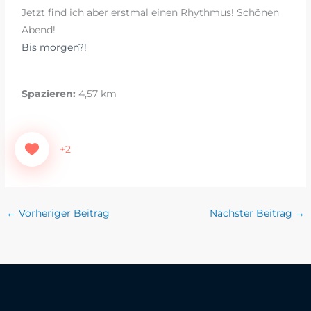
Jetzt find ich aber erstmal einen Rhythmus! Schönen
Abend!
Bis morgen?!
Spazieren:
4,57 km
+2
←
Vorheriger Beitrag
Nächster Beitrag
→