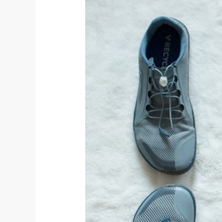
#13
–
Technik
die
begeistert