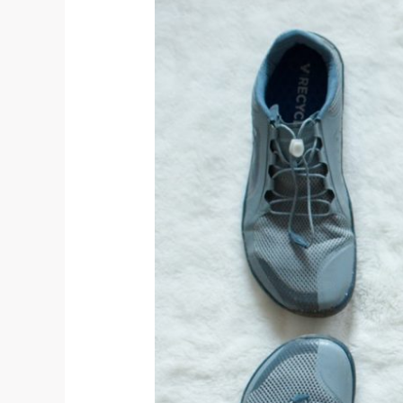
#13
–
Technik
die
begeistert