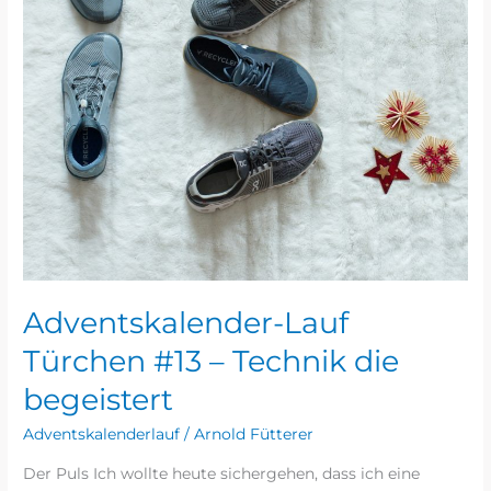
die
begeistert
Adventskalender-Lauf
Türchen #13 – Technik die
begeistert
Adventskalenderlauf
/
Arnold Fütterer
Der Puls Ich wollte heute sichergehen, dass ich eine