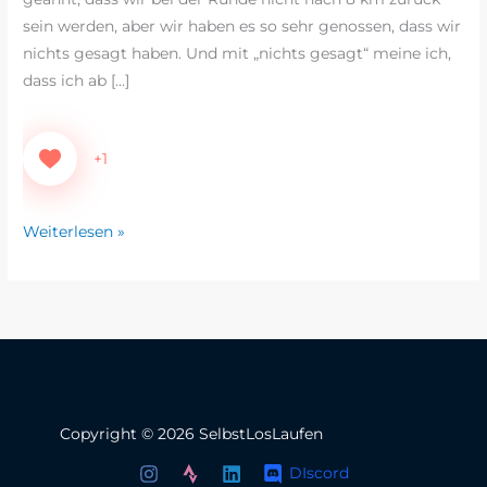
sein werden, aber wir haben es so sehr genossen, dass wir
nichts gesagt haben. Und mit „nichts gesagt“ meine ich,
dass ich ab […]
+1
Weiterlesen »
Copyright © 2026 SelbstLosLaufen
DIscord