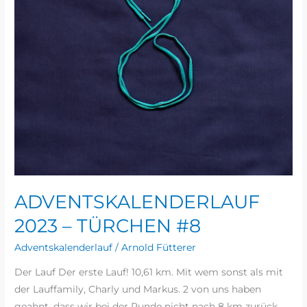
ADVENTSKALENDERLAUF
2023 – TÜRCHEN #8
Adventskalenderlauf
/
Arnold Fütterer
Der Lauf Der erste Lauf! 10,61 km. Mit wem sonst als mit
der Lauffamily, Charly und Markus. 2 von uns haben
geahnt, dass wir bei der Runde nicht nach 8 km zurück